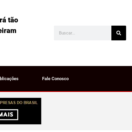
rá tão
eiram
blicações
Fale Conosco