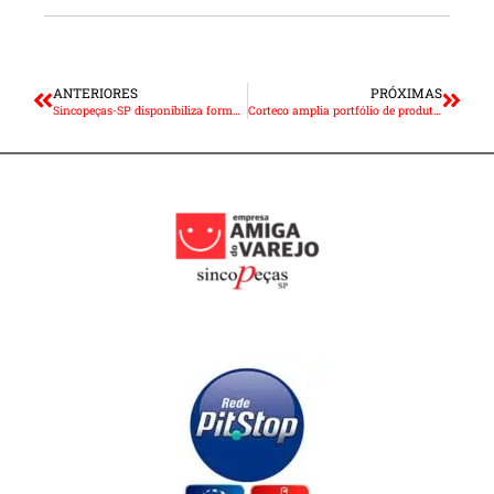
ANTERIORES
PRÓXIMAS
Sincopeças-SP disponibiliza formulário de adesão ao REPIS
Corteco amplia portfólio de produtos para linhas leve e pesada