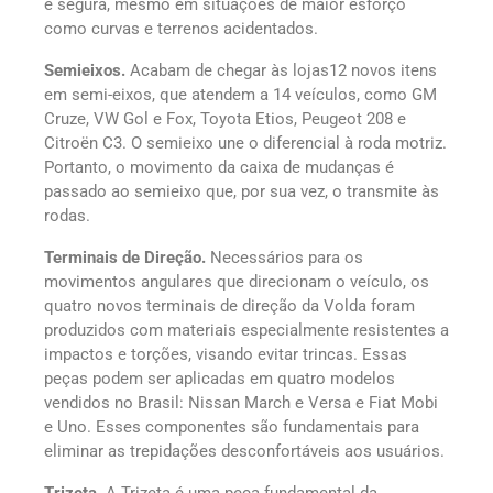
e segura, mesmo em situações de maior esforço
como curvas e terrenos acidentados.
Semieixos.
Acabam de chegar às lojas12 novos itens
em semi-eixos, que atendem a 14 veículos, como GM
Cruze, VW Gol e Fox, Toyota Etios, Peugeot 208 e
Citroën C3. O semieixo une o diferencial à roda motriz.
Portanto, o movimento da caixa de mudanças é
passado ao semieixo que, por sua vez, o transmite às
rodas.
Terminais de Direção.
Necessários para os
movimentos angulares que direcionam o veículo, os
quatro novos terminais de direção da Volda foram
produzidos com materiais especialmente resistentes a
impactos e torções, visando evitar trincas. Essas
peças podem ser aplicadas em quatro modelos
vendidos no Brasil: Nissan March e Versa e Fiat Mobi
e Uno. Esses componentes são fundamentais para
eliminar as trepidações desconfortáveis aos usuários.
Trizeta.
A Trizeta é uma peça fundamental da