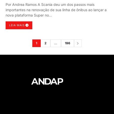
Por Andrea Ramos A Scania deu um dos passos mais
importantes na renovação de sua linha de ônibus ao lançar a
nova plataforma Super no…
LEIA MAIS
1
2
…
196