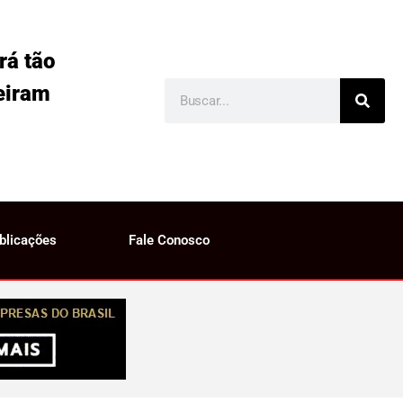
rá tão
eiram
blicações
Fale Conosco