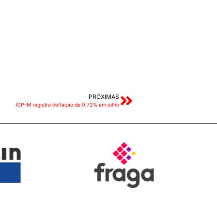
PRÓXIMAS
IGP-M registra deflação de 0,72% em julho