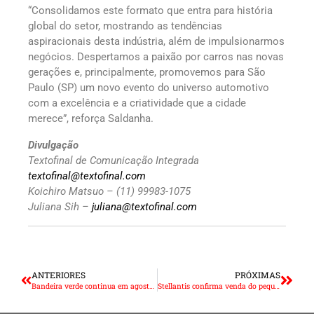
“Consolidamos este formato que entra para história
global do setor, mostrando as tendências
aspiracionais desta indústria, além de impulsionarmos
negócios. Despertamos a paixão por carros nas novas
gerações e, principalmente, promovemos para São
Paulo (SP) um novo evento do universo automotivo
com a excelência e a criatividade que a cidade
merece”, reforça Saldanha.
Divulgação
Textofinal de Comunicação Integrada
textofinal@textofinal.com
Koichiro Matsuo – (11) 99983-1075
Juliana Sih –
juliana@textofinal.com
ANTERIORES
PRÓXIMAS
Bandeira verde continua em agosto, sem cobrança adicional de energia
Stellantis confirma venda do pequeno Citroën Ami no Brasil