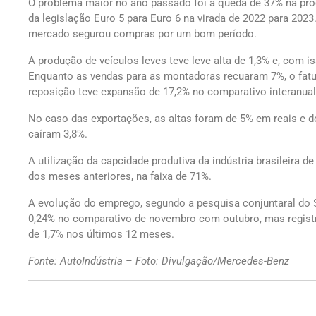
O problema maior no ano passado foi a queda de 37% na p
da legislação Euro 5 para Euro 6 na virada de 2022 para 202
mercado segurou compras por um bom período.
A produção de veículos leves teve leve alta de 1,3% e, com i
Enquanto as vendas para as montadoras recuaram 7%, o fat
reposição teve expansão de 17,2% no comparativo interanual
No caso das exportações, as altas foram de 5% em reais e d
caíram 3,8%.
A utilização da capcidade produtiva da indústria brasileira
dos meses anteriores, na faixa de 71%.
A evolução do emprego, segundo a pesquisa conjuntaral do S
0,24% no comparativo de novembro com outubro, mas regist
de 1,7% nos últimos 12 meses.
Fonte: AutoIndústria – Foto: Divulgação/Mercedes-Benz