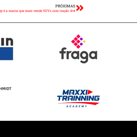
PRÓXIMAS
ep é a marca que mais vende SUVs com tração 4×4