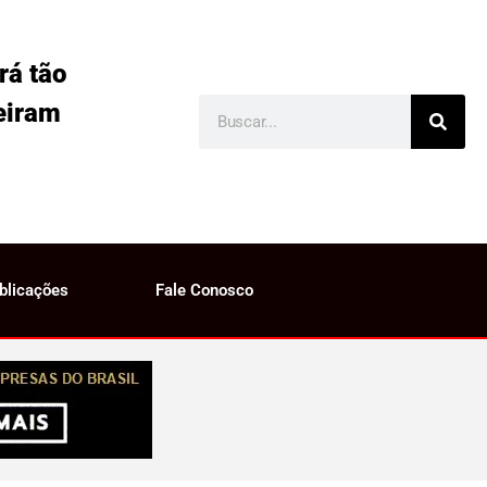
rá tão
eiram
blicações
Fale Conosco