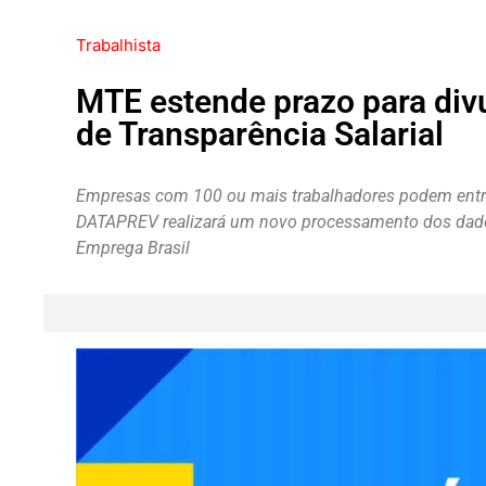
Trabalhista
MTE estende prazo para div
de Transparência Salarial
Empresas com 100 ou mais trabalhadores podem entreg
DATAPREV realizará um novo processamento dos dados
Emprega Brasil