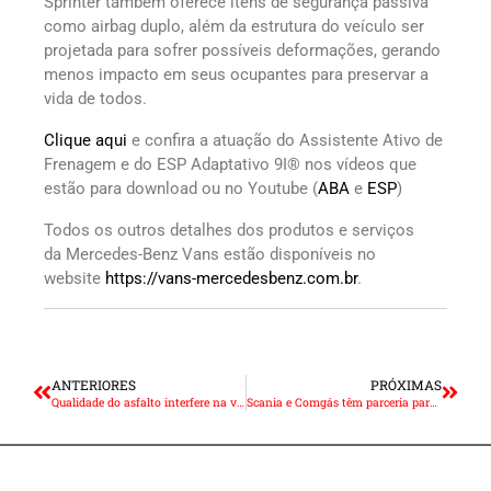
Sprinter também oferece itens de segurança passiva
como airbag duplo, além da estrutura do veículo ser
projetada para sofrer possíveis deformações, gerando
menos impacto em seus ocupantes para preservar a
vida de todos.
Clique aqui
e confira a atuação do Assistente Ativo de
Frenagem e do ESP Adaptativo 9I® nos vídeos que
estão para download ou no Youtube (
ABA
e
ESP
)
Todos os outros detalhes dos produtos e serviços
da Mercedes-Benz Vans estão disponíveis no
website
h
ttps://vans-mercedesbenz.com.br
.
ANTERIORES
PRÓXIMAS
Qualidade do asfalto interfere na vida útil da junta homocinética
Scania e Comgás têm parceria para incentivar uso de GNV em pesados