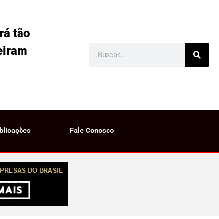
rá tão
eiram
blicações
Fale Conosco