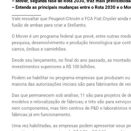
– Mover, segunda fase do Rota 2030, traz mais previsibilida
– Entenda as principais mudanças entre o Rota 2030 e o Mo
Vale ressaltar que Peugeot-Citroën e FCA Fiat Crysler aind
fusão de ambas para criar a Stellantis.
O Mover é um programa federal que prevê, entre outras medid
pesquisa, desenvolvimento e produção tecnológica que cont
carros, ônibus e caminhões.
Desde seu lançamento, no final do ano passado, as montador
investimentos superiores a R$ 100 bilhões.
Podem se habilitar no programa empresas que produzam ou t
maioria das autorizações iniciais são para fabricantes de v
Das que permanecem sob análise, 11 são para projetos de de
modelos e relocalização de fábricas; e três são para servi
nem componentes, mas têm centros de P&D e laboratórios n
fábricas já em funcionamento.
Uma vez habilitadas, as empresas podem apresentar seus pro