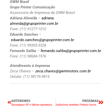
GWM Brasil
Grupo Printer Comunicação
Assessoria de Imprensa da GWM Brasil
Adriana Almeida
–
adriana.
almeida@grupoprinter.com.br
Fone: (11) 91277-1010
Eduardo Sanches
–
eduardo.sanches@grupoprinter.com.br
Fone: (11) 99305-3328
Fernando Saliba
–
fernando.saliba@grupoprinter.com.br
Fone: (11) 98684-1976
Atendimento à Imprensa
Zeca Chaves –
zeca.chaves@gwmmotors.com.br
Celular: (11) 98176-9815
ANTERIORES
PRÓXIMAS
Sincopeças-SP e Sebrae apresentam Programa LOJA LEGAL na Automec
Indústrias recebem Prêmio Inova 2023 na Automec