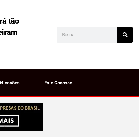
rá tão
eiram
blicações
Fale Conosco