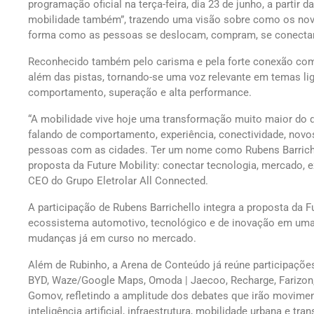
programação oficial na terça-feira, dia 23 de junho, a partir
mobilidade também”, trazendo uma visão sobre como os no
forma como as pessoas se deslocam, compram, se conectam
Reconhecido também pelo carisma e pela forte conexão com
além das pistas, tornando-se uma voz relevante em temas l
comportamento, superação e alta performance.
“A mobilidade vive hoje uma transformação muito maior do 
falando de comportamento, experiência, conectividade, no
pessoas com as cidades. Ter um nome como Rubens Barriche
proposta da Future Mobility: conectar tecnologia, mercado, ex
CEO do Grupo Eletrolar All Connected.
A participação de Rubens Barrichello integra a proposta da F
ecossistema automotivo, tecnológico e de inovação em uma 
mudanças já em curso no mercado.
Além de Rubinho, a Arena de Conteúdo já reúne participaçõ
BYD, Waze/Google Maps, Omoda | Jaecoo, Recharge, Farizon,
Gomov, refletindo a amplitude dos debates que irão movimen
inteligência artificial, infraestrutura, mobilidade urbana e tra