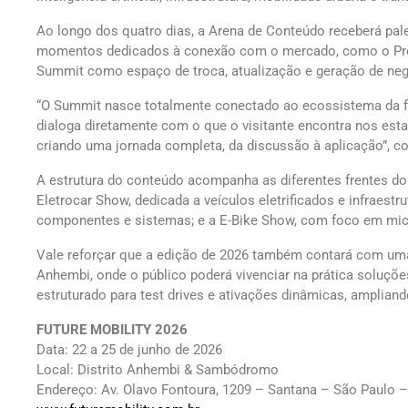
Ao longo dos quatro dias, a Arena de Conteúdo receberá pale
momentos dedicados à conexão com o mercado, como o Prêm
Summit como espaço de troca, atualização e geração de ne
“O Summit nasce totalmente conectado ao ecossistema da fe
dialoga diretamente com o que o visitante encontra nos es
criando uma jornada completa, da discussão à aplicação”, co
A estrutura do conteúdo acompanha as diferentes frentes do
Eletrocar Show, dedicada a veículos eletrificados e infraestr
componentes e sistemas; e a E-Bike Show, com foco em micr
Vale reforçar que a edição de 2026 também contará com um
Anhembi, onde o público poderá vivenciar na prática soluçõe
estruturado para test drives e ativações dinâmicas, ampliand
FUTURE MOBILITY 2026
Data: 22 a 25 de junho de 2026
Local: Distrito Anhembi & Sambódromo
Endereço: Av. Olavo Fontoura, 1209 – Santana – São Paulo 