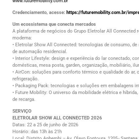
www.futuremobility.com.br
Credenciamento, acesse:
https://futuremobility.com.br/impr
Um ecossistema que conecta mercados
A plataforma de negócios do Grupo Eletrolar All Connected re
moderna:
•⁠ ⁠Eletrolar Show All Connected: tecnologias de consumo, de
de automação residencial.
•⁠ ⁠Interior Lifestyle: design e experiência do lar conectado,
domésticas, mesa posta, garden, organização, mobiliário, il
•⁠ ⁠AirCon: soluções para conforto térmico e qualidade do ar
refrigeração.
•⁠ ⁠Packaging Pack: tecnologias e soluções em embalagens int
•⁠ ⁠Future Mobility: O universo da mobilidade elétrica e híbrid
de recarga.
SERVIÇO
ELETROLAR SHOW ALL CONNECTED 2026
Datas: 22 a 25 de junho de 2026
Horário: das 13h às 21h
Local: Distrito Anhembi – Av. Olavo Fontoura, 1205 - Santana