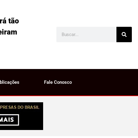
rá tão
eiram
blicações
Fale Conosco