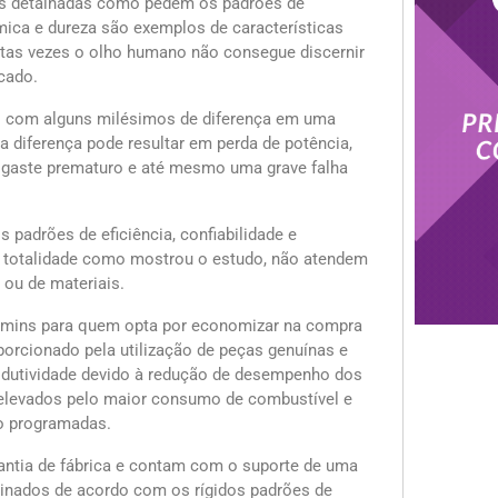
ais detalhadas como pedem os padrões de
ica e dureza são exemplos de características
itas vezes o olho humano não consegue discernir
cado.
el com alguns milésimos de diferença em uma
diferença pode resultar em perda de potência,
esgaste prematuro e até mesmo uma grave falha
padrões de eficiência, confiabilidade e
ua totalidade como mostrou o estudo, não atendem
 ou de materiais.
mins para quem opta por economizar na compra
oporcionado pela utilização de peças genuínas e
odutividade devido à redução de desempenho dos
elevados pelo maior consumo de combustível e
 programadas.
ntia de fábrica e contam com o suporte de uma
reinados de acordo com os rígidos padrões de