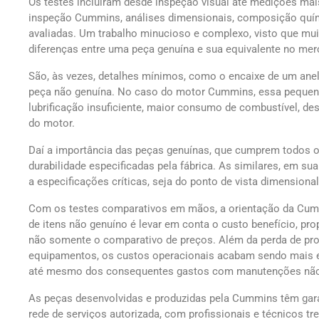
Os testes incluíram desde inspeção visual até medições m
inspeção Cummins, análises dimensionais, composição quím
avaliadas. Um trabalho minucioso e complexo, visto que mu
diferenças entre uma peça genuína e sua equivalente no mer
São, às vezes, detalhes mínimos, como o encaixe de um an
peça não genuína. No caso do motor Cummins, essa pequena 
lubrificação insuficiente, maior consumo de combustível, d
do motor.
Daí a importância das peças genuínas, que cumprem todos os 
durabilidade especificadas pela fábrica. As similares, em s
a especificações críticas, seja do ponto de vista dimensional
Com os testes comparativos em mãos, a orientação da Cum
de itens não genuíno é levar em conta o custo benefício, pr
não somente o comparativo de preços. Além da perda de pr
equipamentos, os custos operacionais acabam sendo mais 
até mesmo dos consequentes gastos com manutenções não
As peças desenvolvidas e produzidas pela Cummins têm gara
rede de serviços autorizada, com profissionais e técnicos t