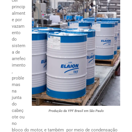
cer
princip
alment
e por
vazam
ento
do
sistem
a de
arrefec
imento
,
proble
mas
na
junta
do
cabeç
Produção da YPF Brasil em São Paulo
ote ou
no
bloco do motor, e também por meio de condensação