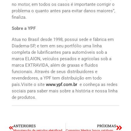
no motor, em todos os casos é importante corrigir o
problema o quanto antes para evitar danos maiores”,
finaliza.
Sobre a YPF
Atua no Brasil desde 1998, possui sede e fábrica em
Diadema-SP, e tem em seu portfólio uma linha
completa de lubrificantes para automóveis sob a
marca ELAION, veículos pesados e agrícolas sob a
marca EXTRAVIDA, além de graxas e fluidos
funcionais. Através de seus distribuidores e
revendedores, a YPF tem distribuição em todo
país.Visite o site
www.ypf.com.br
e conheça as redes
sociais para saber mais sobre a história e nossa linha
de produtos.
ANTERIORES
PRÓXIMAS
Manutenção de veículos eletrificados foi tema do Circuito Sindirepa-SP
Cummins Meritor lança catálogo de peças online