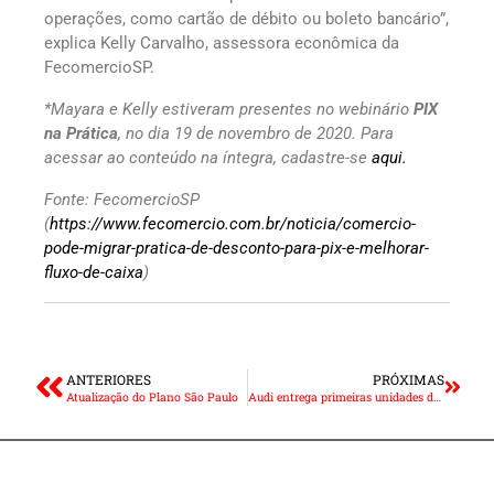
operações, como cartão de débito ou boleto bancário”,
explica Kelly Carvalho, assessora econômica da
FecomercioSP.
*Mayara e Kelly estiveram presentes no webinário
PIX
na Prática
, no dia 19 de novembro de 2020. Para
acessar ao conteúdo na íntegra, cadastre-se
aqui.
Fonte: FecomercioSP
(
https://www.fecomercio.com.br/noticia/comercio-
pode-migrar-pratica-de-desconto-para-pix-e-melhorar-
fluxo-de-caixa
)
ANTERIORES
PRÓXIMAS
Atualização do Plano São Paulo
Audi entrega primeiras unidades do RS 6 Avant, RS 7 Sportback e RS Q8