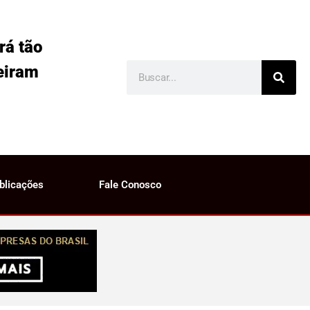
rá tão
eiram
blicações
Fale Conosco