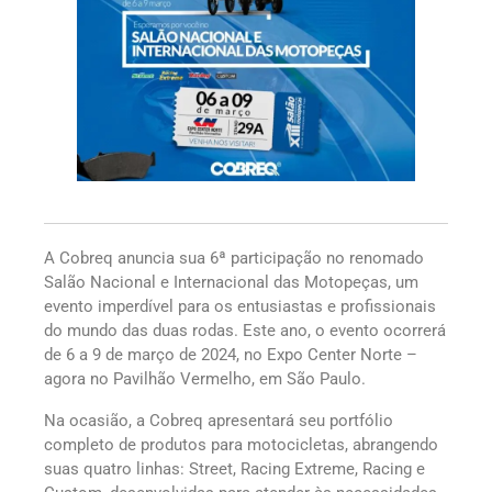
A Cobreq anuncia sua 6ª participação no renomado
Salão Nacional e Internacional das Motopeças, um
evento imperdível para os entusiastas e profissionais
do mundo das duas rodas. Este ano, o evento ocorrerá
de 6 a 9 de março de 2024, no Expo Center Norte –
agora no Pavilhão Vermelho, em São Paulo.
Na ocasião, a Cobreq apresentará seu portfólio
completo de produtos para motocicletas, abrangendo
suas quatro linhas: Street, Racing Extreme, Racing e