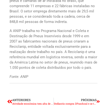
pneus e câmaras de ar instalada no Brasil, que
compreende 11 empresas e 22 fábricas instaladas no
Brasil. O setor emprega diretamente mais de 29,5 mil
pessoas, e se considerado toda a cadeia, cerca de
848,8 mil pessoas de forma indireta.
A ANIP trabalha no Programa Nacional e Coleta e
Destinação de Pneus Inservíveis desde 1999 e em
2007 as fabricantes nacionais de pneus criaram a
Reciclanip, entidade voltada exclusivamente para a
realização deste trabalho no país. A Reciclanip é uma
referência mundial em logística reversa, sendo a maior
da América Latina no setor de pneus, reunindo mais de
1.050 pontos de coleta distribuídos por todo o país.
Fonte: ANIP
ANTERIORES
PRÓXIMAS
Atividade econômica tem alta de 0,01 em novembro
Stellantis compra DPaschoal e se torna maior distribuidor de autopeças do País