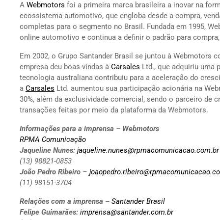
A
Webmotors
foi a primeira marca brasileira a inovar na for
ecossistema automotivo, que engloba desde a compra, venda
completas para o segmento no Brasil. Fundada em 1995, Web
online automotivo e continua a definir o padrão para compra
Em 2002, o Grupo Santander Brasil se juntou à Webmotors com
empresa deu boas-vindas à
Carsales
Ltd., que adquiriu uma 
tecnologia australiana contribuiu para a aceleração do cre
a
Carsales
Ltd. aumentou sua participação acionária na We
30%, além da exclusividade comercial, sendo o parceiro de cr
transações feitas por meio da plataforma da Webmotors.
Informações para a imprensa – Webmotors
RPMA Comunicação
Jaqueline Nunes:
jaqueline.nunes@rpmacomunicacao.com.br
(13) 98821-0853
João Pedro Ribeiro
–
joaopedro.ribeiro@rpmacomunicacao.c
(11) 98151-3704
Relações com a imprensa –
Santander Brasil
Felipe Guimarães:
imprensa@santander.com.br