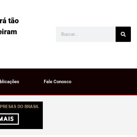
rá tão
eiram
blicações
Fale Conosco