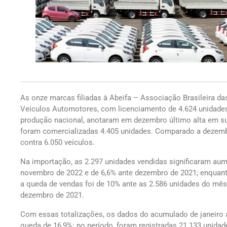
As onze marcas filiadas à Abeifa – Associação Brasileira d
Veículos Automotores, com licenciamento de 4.624 unidades,
produção nacional, anotaram em dezembro último alta em s
foram comercializadas 4.405 unidades. Comparado a dezembr
contra 6.050 veículos.
Na importação, as 2.297 unidades vendidas significaram aum
novembro de 2022 e de 6,6% ante dezembro de 2021; enquan
a queda de vendas foi de 10% ante as 2.586 unidades do mê
dezembro de 2021.
Com essas totalizações, os dados do acumulado de janeiro 
queda de 16,9%: no período, foram registradas 21.133 unid