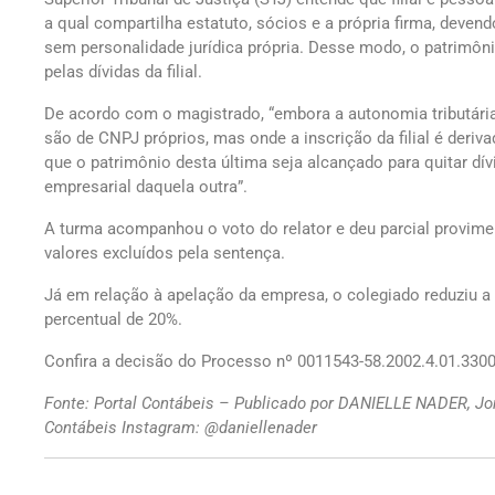
a qual compartilha estatuto, sócios e a própria firma, deven
sem personalidade jurídica própria. Desse modo, o patrimôni
pelas dívidas da filial.
De acordo com o magistrado, “embora a autonomia tributári
são de CNPJ próprios, mas onde a inscrição da filial é deri
que o patrimônio desta última seja alcançado para quitar dív
empresarial daquela outra”.
A turma acompanhou o voto do relator e deu parcial provim
valores excluídos pela sentença.
Já em relação à apelação da empresa, o colegiado reduziu a 
percentual de 20%.
Confira a decisão do Processo nº 0011543-58.2002.4.01.330
Fonte: Portal Contábeis – Publicado por DANIELLE NADER, Jor
Contábeis Instagram: @daniellenader