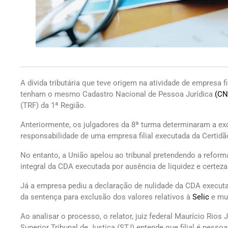
A dívida tributária que teve origem na atividade de empresa f
tenham o mesmo Cadastro Nacional de Pessoa Jurídica
(CN
(TRF) da 1ª Região.
Anteriormente, os julgadores da 8ª turma determinaram a exc
responsabilidade de uma empresa filial executada da Certidã
No entanto, a União apelou ao tribunal pretendendo a reform
integral da CDA executada por ausência de liquidez e certez
Já a empresa pediu a declaração de nulidade da CDA executad
da sentença para exclusão dos valores relativos à
Selic
e mul
Ao analisar o processo, o relator, juiz federal Maurício Rio
Superior Tribunal de Justiça (STJ) entende que filial é pesso