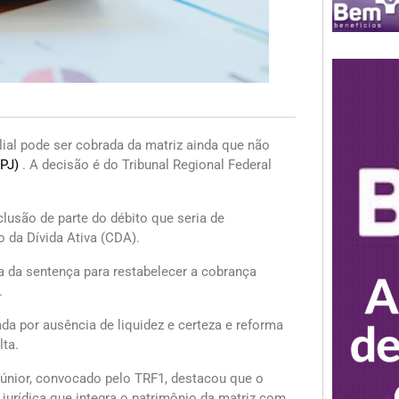
ilial pode ser cobrada da matriz ainda que não
PJ)
. A decisão é do Tribunal Regional Federal
lusão de parte do débito que seria de
o da Dívida Ativa (CDA).
a da sentença para restabelecer a cobrança
a.
a por ausência de liquidez e certeza e reforma
ta.
s Júnior, convocado pelo TRF1, destacou que o
a jurídica que integra o patrimônio da matriz com