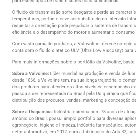
para esses tipos de transmissões mais sofisticadas.
O fluido de transmissão sofre desgaste e perde as caracterí
temperaturas, portanto deve ser substituído no intervalo in
respeitar a orientação pode prejudicar o sistema de transm
eficiência e o desempenho do motor e aumentar o consumo 
Com vasta gama de produtos, a Valovoline oferece completa 
conta com o fluido sintético ULV (Ultra Low Viscosity) para 
Para mais informações sobre o portfólio da Valvoline, basta 
Sobre a Valvoline:
Líder mundial na produção e venda de lubr
desde 1866, a Valvoline tem, na sua longa trajetória, o co
dos produtos para atender os altos níveis de desempenho exi
passou a ser representada no Brasil pela Usiquímica que fic
distribuição dos produtos, vendas, marketing e concepção da
Sobre a Usiquímica:
Indústria química com 78 anos de atuaçã
amônio do Brasil, possui amplo portfólio para diversas ap
agronegócio, higiene e limpeza, indústria farmacêutica, autom
setor automotivo, em 2012, com a fabricação do Arla 32, sol