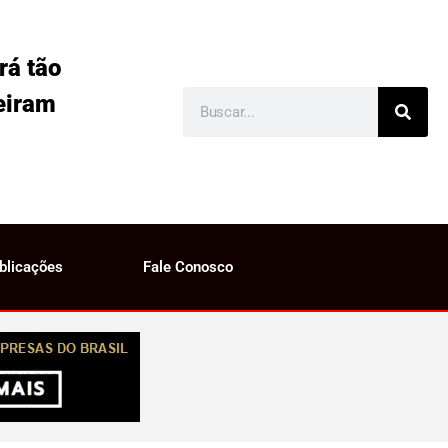
rá tão
eiram
blicações
Fale Conosco