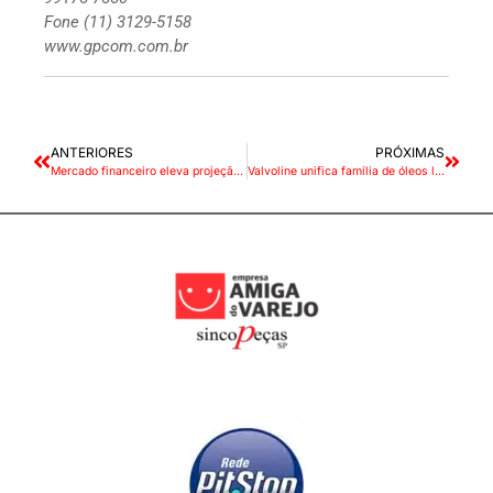
Fone (11) 3129-5158
www.gpcom.com.br
ANTERIORES
PRÓXIMAS
Mercado financeiro eleva projeção da inflação para 4,71% este ano
Valvoline unifica família de óleos lubrificantes Turbo Diesel E600, E700, E780