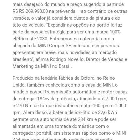
mais desejado do mundo e preço sugerido a partir de
R$ R$ 269.990,00 na pré-venda – ao contrário de outras
versões, o valor já considera custos da pintura e do
teto do veículo. “Expandir as opções no portfólio faz
parte da nossa estratégia para ser uma marca 100%
elétrica até 2030. Estreamos na categoria com a
chegada do MINI Cooper SE este ano e esperamos
apresentar, em breve, mais novidades ao mercado
brasileiro”, afirma Rodrigo Novello, Diretor de Vendas e
Marketing da MINI no Brasil.
Produzido na lendária fábrica de Oxford, no Reino
Unido, também conhecida como a casa da MINI, o
modelo possui transmissão automática e motor capaz
de entregar 184cv de potência, atingindo até 7.000 rpm,
e 270 Nm de torque instantâneo entre 100 rpm e 1.000
rpm. Além disso, a bateria de íon-lítio de 32,6 kWh
permite uma autonomia de até 234 km e pode ser
alimentada em uma tomada doméstica com o
carregador portátil, em sistemas rápidos como o MINI
Wallbox e em estações de rodovias de corrente