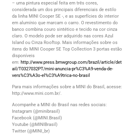
– uma pintura especial feita em três cores,
considerada um dos principais diferenciais de estilo
da linha MINI Cooper SE -, e as superfícies do interior
em alumínio que marcam o carro. O revestimento do
banco combina couro sintético e tecido na cor cinza
claro. O modelo pode ser adquirido nas cores Azul
Island ou Cinza Rooftop. Mais informações sobre os
itens do MINI Cooper SE Top Collection 3 portas estão
disponíveis
em:
http://www.press.bmwgroup.com/brazil/article/det
ail/T0327032PT/mini-anuncia-pr%C3%A9-venda-de-
vers%C3%A3o-el%C3%A9trica-no-brasil
Para mais informações sobre a MINI do Brasil, acesse:
http://www.mini.com.br/.
Acompanhe a MINI do Brasil nas redes sociais:
Instagram (@minibrasil)
Facebook (@MINI.Brasil)
Youtube (@MINIBrasil)
Twitter (@MINI_br)