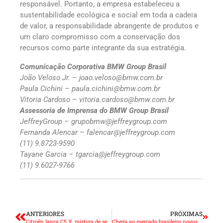
responsável. Portanto, a empresa estabeleceu a
sustentabilidade ecológica e social em toda a cadeia
de valor, a responsabilidade abrangente de produtos e
um claro compromisso com a conservação dos
recursos como parte integrante da sua estratégia.
Comunicação Corporativa BMW Group Brasil
João Veloso Jr. – joao.veloso@bmw.com.br
Paula Cichini – paula.cichini@bmw.com.br
Vitoria Cardoso – vitoria.cardoso@bmw.com.br
Assessoria de Imprensa do BMW Group Brasil
JeffreyGroup – grupobmw@jeffreygroup.com
Fernanda Alencar – falencar@jeffreygroup.com
(11) 9.8723-9590
Tayane Garcia – tgarcia@jeffreygroup.com
(11) 9.6027-9766
ANTERIORES
PRÓXIMAS
Citroën lança C5 X, mistura de sedã, perua e SUV
Chega ao mercado brasileiro novos modelos BMW Motorrad em celebração aos 40 anos da linha GS