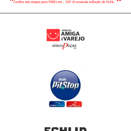
Confira seis etapas para PMEs estarem em compliance com LGPD
IGP-10 acumula inflação de 32,84% em 12 meses, diz FGV