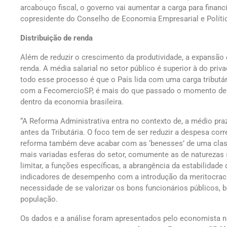
arcabouço fiscal, o governo vai aumentar a carga para financ
copresidente do Conselho de Economia Empresarial e Polít
Distribuição de renda
Além de reduzir o crescimento da produtividade, a expansão 
renda. A média salarial no setor público é superior à do priv
todo esse processo é que o País lida com uma carga tributá
com a FecomercioSP, é mais do que passado o momento de 
dentro da economia brasileira.
“A Reforma Administrativa entra no contexto de, a médio prazo
antes da Tributária. O foco tem de ser reduzir a despesa co
reforma também deve acabar com as ‘benesses’ de uma class
mais variadas esferas do setor, comumente as de naturezas s
limitar, a funções específicas, a abrangência da estabilidade
indicadores de desempenho com a introdução da meritocraci
necessidade de se valorizar os bons funcionários públicos,
população.
Os dados e a análise foram apresentados pelo economista n