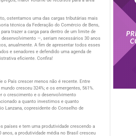
empregos, maior volume de recursos para a área
o, ostentamos uma das cargas tributárias mais
soria técnica da Federação do Comércio de Bens,
ara trazer a carga para dentro de um limite de
m desenvolvimento —, seriam necessários 30 anos
cos, anualmente. A fim de apresentar todos esses
ados e senadores e defendido uma agenda de
rativa eficiente. Confira!
e o País crescer menos não é recente. Entre
o mundo cresceu 324%; e os emergentes, 561%.
er o crescimento e o desenvolvimento
cionado a quanto investimos e quanto
io Lanzana, copresidente do Conselho de
os países e tem uma produtividade crescendo a
0 anos, a produtividade média no Brasil cresceu