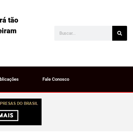
rá tão
eiram
blicações
Fale Conosco