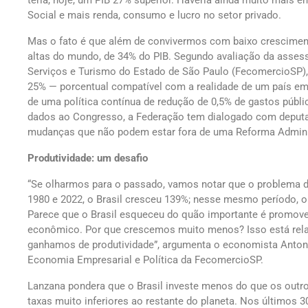
teria, hoje, um PIB 27% superior. Haveria ainda muito mais 
Social e mais renda, consumo e lucro no setor privado.
Mas o fato é que além de convivermos com baixo cresciment
altas do mundo, de 34% do PIB. Segundo avaliação da asses
Serviços e Turismo do Estado de São Paulo (FecomercioSP), p
25% — porcentual compatível com a realidade de um país e
de uma política contínua de redução de 0,5% de gastos públi
dados ao Congresso, a Federação tem dialogado com deput
mudanças que não podem estar fora de uma Reforma Administ
Produtividade: um desafio
“Se olharmos para o passado, vamos notar que o problema d
1980 e 2022, o Brasil cresceu 139%; nesse mesmo período, 
Parece que o Brasil esqueceu do quão importante é promov
econômico. Por que crescemos muito menos? Isso está rela
ganhamos de produtividade”, argumenta o economista Anton
Economia Empresarial e Política da FecomercioSP.
Lanzana pondera que o Brasil investe menos do que os outr
taxas muito inferiores ao restante do planeta. Nos últimos 3