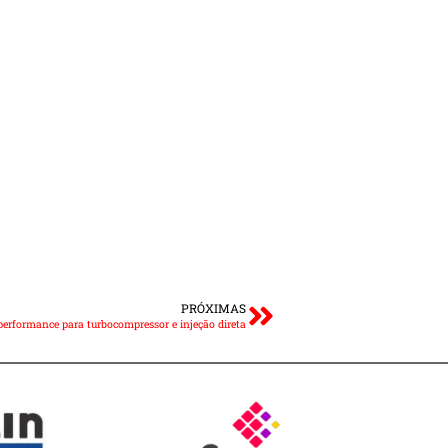
PRÓXIMAS
 performance para turbocompressor e injeção direta