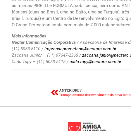
as marcas PIRELLI e FORMULA, sob licença, bem como ANT
fábricas (duas no Brasil, uma no Egito, uma na Turquia), três
Brasil, Turquia) e um Centro de Desenvolvimento no Egito q
O Grupo Prometeon conta com mais de 7.000 colaboradores 
Mais informações
Néctar Comunicação Corporativa
/ Assessoria de Imprensa d
(11) 5053-5110 /
imprensaprometeon@nectarc.com.br
Zaccaria Junior – (11) 97647-2360 /
zaccaria.junior@nectarc
Cadu Tupy – (11) 5053-5115 /
cadu.tupy@nectarc.com.br
ANTERIORES
Triumph anuncia desenvolvimento da nova motoci