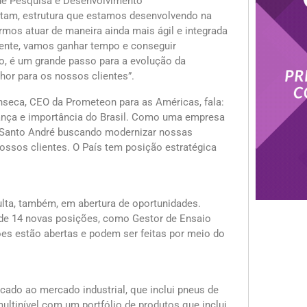
r de Pesquisa e Desenvolvimento
atam, estrutura que estamos desenvolvendo na
rmos atuar de maneira ainda mais ágil e integrada
iente, vamos ganhar tempo e conseguir
o, é um grande passo para a evolução da
or para os nossos clientes”.
seca, CEO da Prometeon para as Américas, fala:
iança e importância do Brasil. Como uma empresa
m Santo André buscando modernizar nossas
ossos clientes. O País tem posição estratégica
lta, também, em abertura de oportunidades.
l de 14 novas posições, como Gestor de Ensaio
ões estão abertas e podem ser feitas por meio do
cado ao mercado industrial, que inclui pneus de
ltinível com um portfólio de produtos que inclui