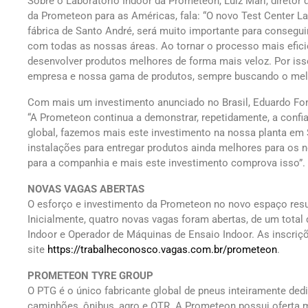
Sobre o Laboratório Indoor da Prometeon, Luiz Mari, direto
da Prometeon para as Américas, fala: “O novo Test Center L
fábrica de Santo André, será muito importante para consegui
com todas as nossas áreas. Ao tornar o processo mais efic
desenvolver produtos melhores de forma mais veloz. Por iss
empresa e nossa gama de produtos, sempre buscando o melh
Com mais um investimento anunciado no Brasil, Eduardo Fon
“A Prometeon continua a demonstrar, repetidamente, a conf
global, fazemos mais este investimento na nossa planta e
instalações para entregar produtos ainda melhores para os n
para a companhia e mais este investimento comprova isso”.
NOVAS VAGAS ABERTAS
O esforço e investimento da Prometeon no novo espaço resu
Inicialmente, quatro novas vagas foram abertas, de um tota
Indoor e Operador de Máquinas de Ensaio Indoor. As inscriç
site
https://trabalheconosco.vagas.com.br/prometeon
.
PROMETEON TYRE GROUP
O PTG é o único fabricante global de pneus inteiramente dedi
caminhões, ônibus, agro e OTR. A Prometeon possui oferta mu