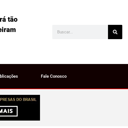
rá tão
eiram
blicações
Fale Conosco