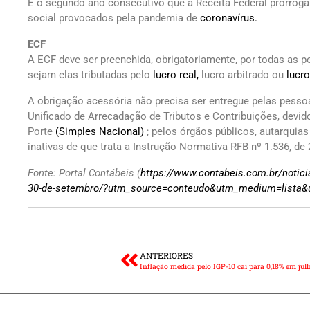
É o segundo ano consecutivo que a Receita Federal prorrog
social provocados pela pandemia de
coronavírus.
ECF
A ECF deve ser preenchida, obrigatoriamente, por todas as pe
sejam elas tributadas pelo
lucro real,
lucro arbitrado ou
lucr
A obrigação acessória não precisa ser entregue pelas pesso
Unificado de Arrecadação de Tributos e Contribuições, dev
Porte
(Simples Nacional)
; pelos órgãos públicos, autarquias
inativas de que trata a Instrução Normativa RFB nº 1.536, de
Fonte: Portal Contábeis (
https://www.contabeis.com.br/notici
30-de-setembro/?utm_source=conteudo&utm_medium=list
ANTERIORES
Inflação medida pelo IGP-10 cai para 0,18% em jul