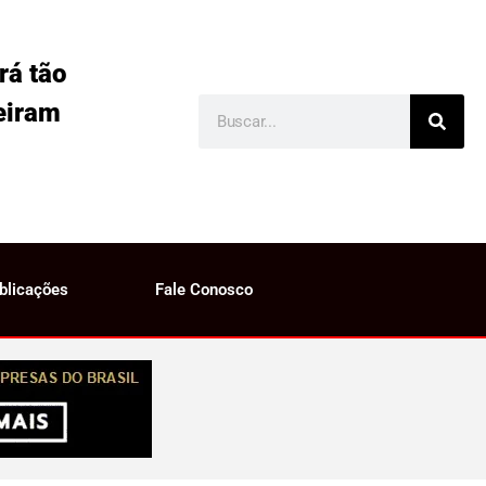
rá tão
eiram
blicações
Fale Conosco