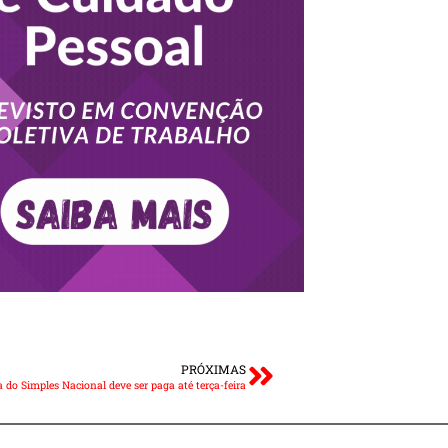
PRÓXIMAS
a do Simples Nacional deve ser paga até terça-feira