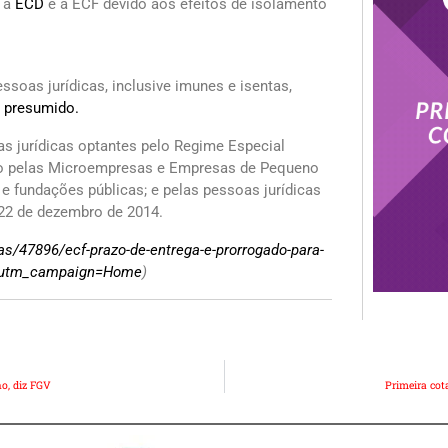
a a
ECD
e a ECF devido aos efeitos de isolamento
ssoas jurídicas, inclusive imunes e isentas,
o presumido.
as jurídicas optantes pelo Regime Especial
ido pelas Microempresas e Empresas de Pequeno
 e fundações públicas; e pelas pessoas jurídicas
 22 de dezembro de 2014.
as/47896/ecf-prazo-de-entrega-e-prorrogado-para-
a&utm_campaign=Home
)
ho, diz FGV
Primeira cot