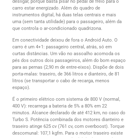
desligar, porque basta pisar no pedal de freio para o
carro estar energizado. Além do quadro de
instrumentos digital, há duas telas centrais e mais
uma (sem tanta utilidade) para o passageiro, além da
que controla o ar-condicionado quadrizona.
Em conectividade deixou de fora o Android Auto. O
carro é um 4+1: passageiro central, atrás, só em
curtas distâncias. Um vão no assoalho acomoda os
pés dos outros dois passageiros, além do bom espaço
para as pernas (2,90 m de entre-eixos). Dispõe de dois
porta-malas: traseiro, de 366 litros e dianteiro, de 81
litros (se transportar o cabo de recarga, menos
espaço).
É o primeiro elétrico com sistema de 800 V (normal,
400 V): recarrega a bateria de 5% a 80% em 22
minutos. Alcance declarado de até 412 km, no caso do
Turbo S. Potência combinada dos motores dianteiro e
traseiro atinge 625 cv (761 cv, com overboost). Torque
descomunal: 107,1 kgfm. Para o motor traseiro existe