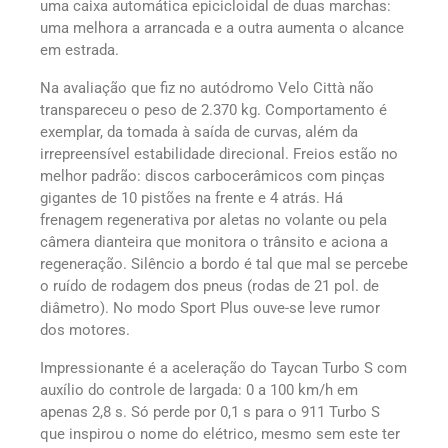
uma caixa automática epicicloidal de duas marchas:
uma melhora a arrancada e a outra aumenta o alcance
em estrada.
Na avaliação que fiz no autódromo Velo Città não
transpareceu o peso de 2.370 kg. Comportamento é
exemplar, da tomada à saída de curvas, além da
irrepreensível estabilidade direcional. Freios estão no
melhor padrão: discos carbocerâmicos com pinças
gigantes de 10 pistões na frente e 4 atrás. Há
frenagem regenerativa por aletas no volante ou pela
câmera dianteira que monitora o trânsito e aciona a
regeneração. Silêncio a bordo é tal que mal se percebe
o ruído de rodagem dos pneus (rodas de 21 pol. de
diâmetro). No modo Sport Plus ouve-se leve rumor
dos motores.
Impressionante é a aceleração do Taycan Turbo S com
auxílio do controle de largada: 0 a 100 km/h em
apenas 2,8 s. Só perde por 0,1 s para o 911 Turbo S
que inspirou o nome do elétrico, mesmo sem este ter