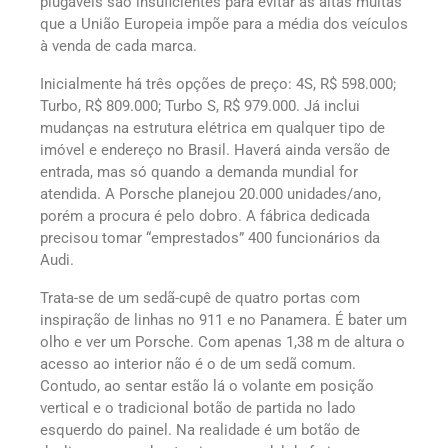
plugáveis são insuficientes para evitar as altas multas
que a União Europeia impõe para a média dos veículos
à venda de cada marca.
Inicialmente há três opções de preço: 4S, R$ 598.000;
Turbo, R$ 809.000; Turbo S, R$ 979.000. Já inclui
mudanças na estrutura elétrica em qualquer tipo de
imóvel e endereço no Brasil. Haverá ainda versão de
entrada, mas só quando a demanda mundial for
atendida. A Porsche planejou 20.000 unidades/ano,
porém a procura é pelo dobro. A fábrica dedicada
precisou tomar “emprestados” 400 funcionários da
Audi.
Trata-se de um sedã-cupê de quatro portas com
inspiração de linhas no 911 e no Panamera. É bater um
olho e ver um Porsche. Com apenas 1,38 m de altura o
acesso ao interior não é o de um sedã comum.
Contudo, ao sentar estão lá o volante em posição
vertical e o tradicional botão de partida no lado
esquerdo do painel. Na realidade é um botão de