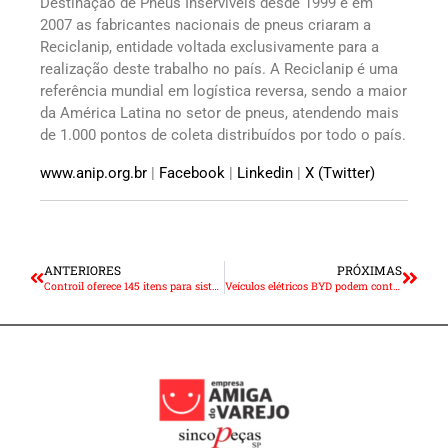
Destinação de Pneus Inservíveis desde 1999 e em
2007 as fabricantes nacionais de pneus criaram a
Reciclanip, entidade voltada exclusivamente para a
realização deste trabalho no país. A Reciclanip é uma
referência mundial em logística reversa, sendo a maior
da América Latina no setor de pneus, atendendo mais
de 1.000 pontos de coleta distribuídos por todo o país.
www.anip.org.br
|
Facebook
|
Linkedin
|
X (Twitter)
ANTERIORES
PRÓXIMAS
Controil oferece 145 itens para sistema de freio hidráulico de veículos Chevrolet
Veículos elétricos BYD podem contar com produtos ZM na reposição