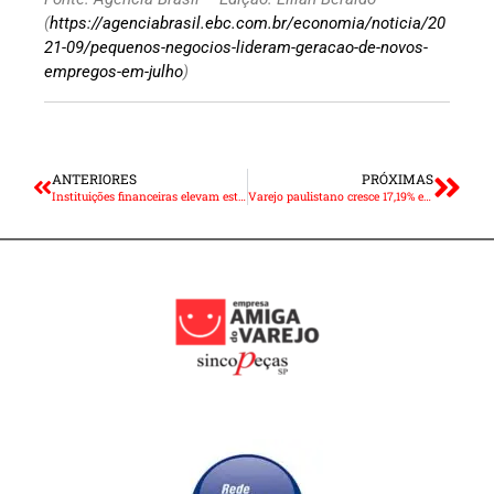
(
https://agenciabrasil.ebc.com.br/economia/noticia/20
21-09/pequenos-negocios-lideram-geracao-de-novos-
empregos-em-julho
)
ANTERIORES
PRÓXIMAS
Instituições financeiras elevam estimativa de inflação para 7,58%
Varejo paulistano cresce 17,19% em agosto