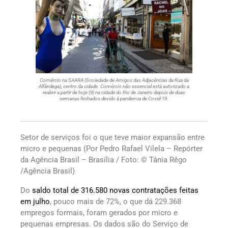
Comércio na SAARA (Sociedade de Amigos das Adjacências da Rua da
Alfândega), centro da cidade. Comércio não essencial está autorizado a
reabrir a partir de hoje (9) na cidade do Rio de Janeiro depois de duas
semanas fechados devido à pandemia de Covid-19.
Setor de serviços foi o que teve maior expansão entre
micro e pequenas (Por Pedro Rafael Vilela – Repórter
da Agência Brasil – Brasília / Foto: © Tânia Rêgo
/Agência Brasil)
Do
saldo total de 316.580 novas contratações feitas
em julho
, pouco mais de 72%, o que dá 229.368
empregos formais, foram gerados por micro e
pequenas empresas. Os dados são do Serviço de