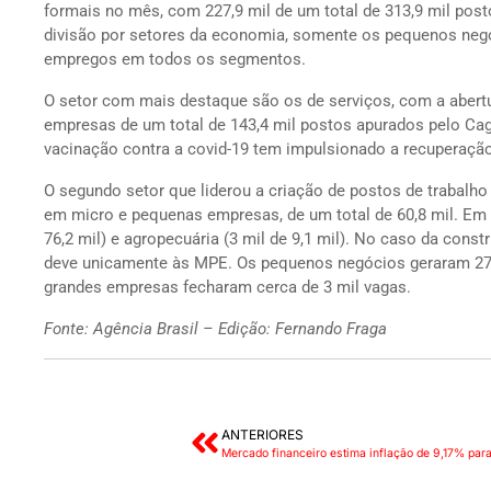
formais no mês, com 227,9 mil de um total de 313,9 mil pos
divisão por setores da economia, somente os pequenos negó
empregos em todos os segmentos.
O setor com mais destaque são os de serviços, com a abert
empresas de um total de 143,4 mil postos apurados pelo Ca
vacinação contra a covid-19 tem impulsionado a recuperaçã
O segundo setor que liderou a criação de postos de trabalh
em micro e pequenas empresas, de um total de 60,8 mil. Em s
76,2 mil) e agropecuária (3 mil de 9,1 mil). No caso da const
deve unicamente às MPE. Os pequenos negócios geraram 27,5
grandes empresas fecharam cerca de 3 mil vagas.
Fonte: Agência Brasil – Edição: Fernando Fraga
ANTERIORES
Mercado financeiro estima inflação de 9,17% para