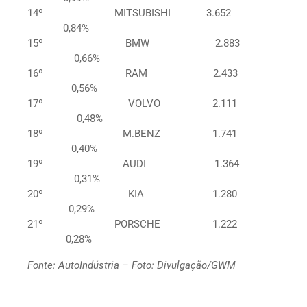
14º MITSUBISHI 3.652
0,84%
15º BMW 2.883
0,66%
16º RAM 2.433
0,56%
17º VOLVO 2.111
0,48%
18º M.BENZ 1.741
0,40%
19º AUDI 1.364
0,31%
20º KIA 1.280
0,29%
21º PORSCHE 1.222
0,28%
Fonte: AutoIndústria – Foto: Divulgação/GWM