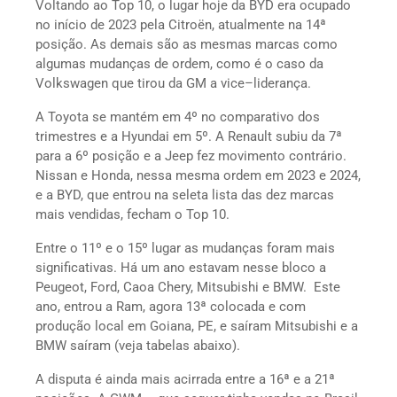
Voltando ao Top 10, o lugar hoje da BYD era ocupado
no início de 2023 pela Citroën, atualmente na 14ª
posição. As demais são as mesmas marcas como
algumas mudanças de ordem, como é o caso da
Volkswagen que tirou da GM a vice–liderança.
A Toyota se mantém em 4º no comparativo dos
trimestres e a Hyundai em 5º. A Renault subiu da 7ª
para a 6º posição e a Jeep fez movimento contrário.
Nissan e Honda, nessa mesma ordem em 2023 e 2024,
e a BYD, que entrou na seleta lista das dez marcas
mais vendidas, fecham o Top 10.
Entre o 11º e o 15º lugar as mudanças foram mais
significativas. Há um ano estavam nesse bloco a
Peugeot, Ford, Caoa Chery, Mitsubishi e BMW. Este
ano, entrou a Ram, agora 13ª colocada e com
produção local em Goiana, PE, e saíram Mitsubishi e a
BMW saíram (veja tabelas abaixo).
A disputa é ainda mais acirrada entre a 16ª e a 21ª