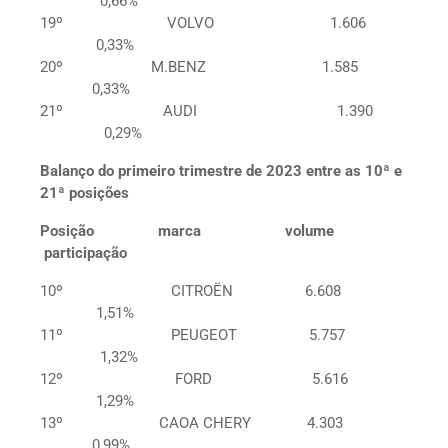
0,66%
19º VOLVO 1.606
0,33%
20º M.BENZ 1.585
0,33%
21º AUDI 1.390
0,29%
Balanço do primeiro trimestre de 2023 entre as 10ª e
21ª posições
Posição marca volume
participação
10º CITROËN 6.608
1,51%
11º PEUGEOT 5.757
1,32%
12º FORD 5.616
1,29%
13º CAOA CHERY 4.303
0,99%