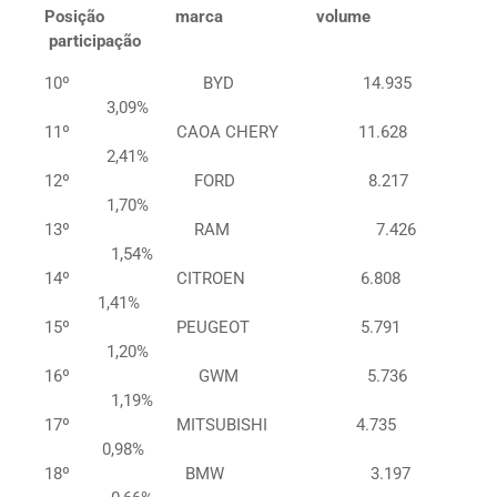
Posição marca volume
participação
10º BYD 14.935
3,09%
11º CAOA CHERY 11.628
2,41%
12º FORD 8.217
1,70%
13º RAM 7.426
1,54%
14º CITROEN 6.808
1,41%
15º PEUGEOT 5.791
1,20%
16º GWM 5.736
1,19%
17º MITSUBISHI 4.735
0,98%
18º BMW 3.197