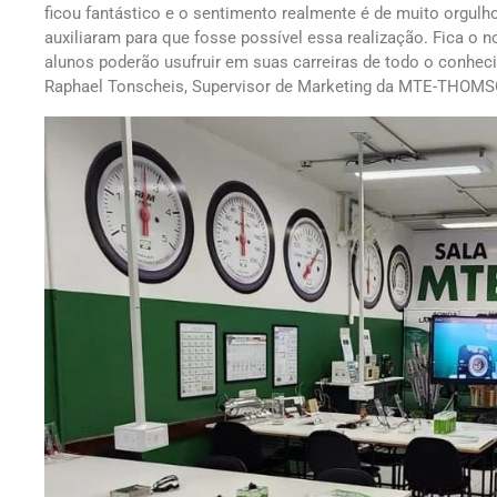
ficou fantástico e o sentimento realmente é de muito orgulh
auxiliaram para que fosse possível essa realização. Fica o 
alunos poderão usufruir em suas carreiras de todo o conheci
Raphael Tonscheis, Supervisor de Marketing da MTE-THOM