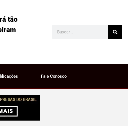
rá tão
eiram
blicações
Fale Conosco