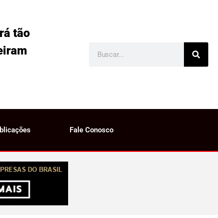
rá tão
eiram
blicações
Fale Conosco