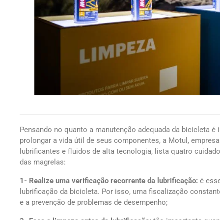
Pensando no quanto a manutenção adequada da bicicleta é 
prolongar a vida útil de seus componentes, a Motul, empresa
lubrificantes e fluidos de alta tecnologia, lista quatro cuida
das magrelas:
1- Realize uma verificação recorrente da lubrificação:
é ess
lubrificação da bicicleta. Por isso, uma fiscalização consta
e a prevenção de problemas de desempenho;