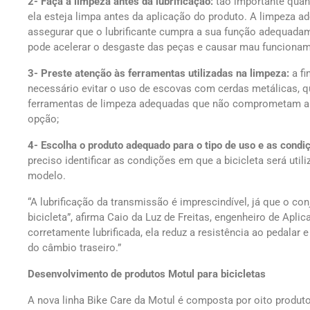
2- Faça a limpeza antes da lubrificação:
tão importante quanto
ela esteja limpa antes da aplicação do produto. A limpeza ad
assegurar que o lubrificante cumpra a sua função adequadamen
pode acelerar o desgaste das peças e causar mau funcionam
3- Preste atenção às ferramentas utilizadas na limpeza:
a fi
necessário evitar o uso de escovas com cerdas metálicas, q
ferramentas de limpeza adequadas que não comprometam a 
opção;
4- Escolha o produto adequado para o tipo de uso e as
condiç
preciso identificar as condições em que a bicicleta será uti
modelo.
“A lubrificação da transmissão é imprescindível, já que o co
bicicleta”, afirma Caio da Luz de Freitas, engenheiro de Apl
corretamente lubrificada, ela reduz a resistência ao pedalar 
do câmbio traseiro.”
Desenvolvimento de produtos Motul para bicicletas
A nova linha Bike Care da Motul é composta por oito produt