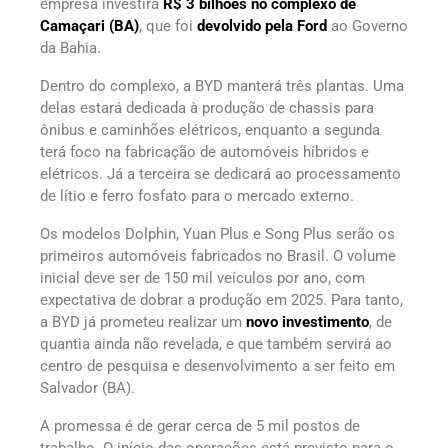
empresa investirá
R$ 3 bilhões no complexo de
Camaçari (BA)
, que foi
devolvido pela Ford
ao Governo
da Bahia.
Dentro do complexo, a BYD manterá três plantas. Uma
delas estará dedicada à produção de chassis para
ônibus e caminhões elétricos, enquanto a segunda
terá foco na fabricação de automóveis híbridos e
elétricos. Já a terceira se dedicará ao processamento
de lítio e ferro fosfato para o mercado externo.
Os modelos Dolphin, Yuan Plus e Song Plus serão os
primeiros automóveis fabricados no Brasil. O volume
inicial deve ser de 150 mil veículos por ano, com
expectativa de dobrar a produção em 2025. Para tanto,
a BYD já prometeu realizar um
novo investimento
, de
quantia ainda não revelada, e que também servirá ao
centro de pesquisa e desenvolvimento a ser feito em
Salvador (BA).
A promessa é de gerar cerca de 5 mil postos de
trabalho. O início das operações está previsto para o