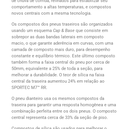
de chuva de corrida, refinados para estabilizar seu
comportamento a altas temperaturas, e compostos
novos centrais com a mesma tecnologia.
Os compostos dos pneus traseiros são organizados
usando um esquema
Cap & Base
que consiste em
sobrepor as duas bandas laterais em composto
macio, o que garante aderência em curvas, com uma
camada de composto mais duro, para desempenho
constante e equilíbrio térmico. Este último composto
também forma a faixa central do pneu por cerca de
50mm, equivalente a 25% de toda a seção, para
melhorar a durabilidade. O teor de sílica na faixa
central da traseira aumentou 24% em relação ao
SPORTEC M7™ RR.
O pneu dianteiro usa os mesmos compostos da
traseira para garantir uma resposta homogênea e uma
combinação perfeita entre os dois pneus. O composto
central representa cerca de 33% da seção de piso.
Compostos de sílica são usados para melhorar o