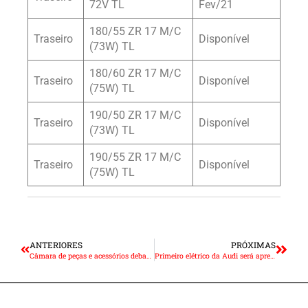
72V TL
Fev/21
180/55 ZR 17 M/C
Traseiro
Disponível
(73W) TL
180/60 ZR 17 M/C
Traseiro
Disponível
(75W) TL
190/50 ZR 17 M/C
Traseiro
Disponível
(73W) TL
190/55 ZR 17 M/C
Traseiro
Disponível
(75W) TL
ANTERIORES
PRÓXIMAS
Câmara de peças e acessórios debate negociações coletivas e panoramas do segmento
Primeiro elétrico da Audi será apresentado em Campos do Jordão