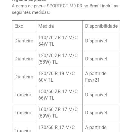
A gama de pneus SPORTEC™ M9 RR no Brasil inclui as
seguintes medidas:
Eixo
Medida
Disponibilidade
110/70 ZR 17 M/C
Dianteiro
Disponível
54W TL
120/70 ZR 17 M/C
Dianteiro
Disponível
(58W) TL
120/70 R 19 M/C
A partir de
Dianteiro
60V TL
Fev/21
150/60 ZR 17 M/C
Traseiro
Disponível
66W TL
160/60 ZR 17 M/C
Traseiro
Disponível
(69W) TL
170/60 R 17 M/C
A partir de
Traseiro