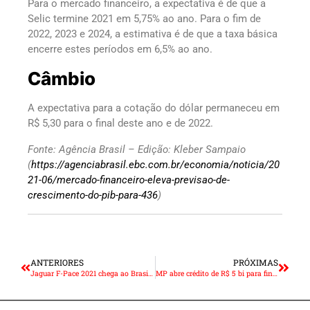
Para o mercado financeiro, a expectativa é de que a
Selic termine 2021 em 5,75% ao ano. Para o fim de
2022, 2023 e 2024, a estimativa é de que a taxa básica
encerre estes períodos em 6,5% ao ano.
Câmbio
A expectativa para a cotação do dólar permaneceu em
R$ 5,30 para o final deste ano e de 2022.
Fonte: Agência Brasil – Edição: Kleber Sampaio
(
https://agenciabrasil.ebc.com.br/economia/noticia/20
21-06/mercado-financeiro-eleva-previsao-de-
crescimento-do-pib-para-436
)
ANTERIORES
PRÓXIMAS
Jaguar F-Pace 2021 chega ao Brasil com desempenho esportivo e mais conectado
MP abre crédito de R$ 5 bi para financiar micro e pequenas empresas