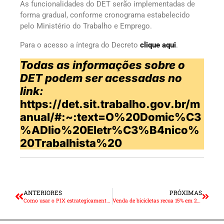
As funcionalidades do DET serão implementadas de
forma gradual, conforme cronograma estabelecido
pelo Ministério do Trabalho e Emprego.
Para o acesso a íntegra do Decreto
clique aqui
.
Todas as informações sobre o
DET podem ser acessadas no
link:
https://det.sit.trabalho.gov.br/m
anual/#:~:text=O%20Domic%C3
%ADlio%20Eletr%C3%B4nico%
20Trabalhista%20
ANTERIORES
PRÓXIMAS
Como usar o PIX estrategicamente nas operações da empresa
Venda de bicicletas recua 15% em 2023, mas expectativa para 2024 é positiva