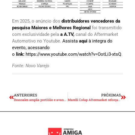
Em 2025, o anúncio dos
distribuidores vencedores da
pesquisa Maiores e Melhores Regional
foi transmitido
com exclusividade pela
a A.TV,
canal do Aftermarket
Automotivo no Youtube.
Assista
aqui
à integra do
evento, acessando
o
link:
https://www.youtube.com/watch?v=OotLi3-xtsQ
.
Fonte: Novo Varejo
ANTERIORES
PRÓXIMAS
Bransales amplia portfólio e avança no segmento all-terrain no Brasil
Marelli Cofap Aftermarket reforça compromisso no agronegócio