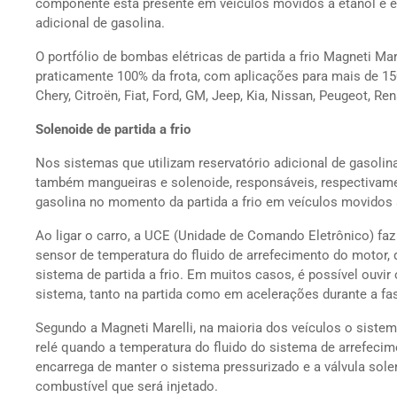
componente está presente em veículos movidos a etanol e
adicional de gasolina.
O portfólio de bombas elétricas de partida a frio Magneti M
praticamente 100% da frota, com aplicações para mais de 
Chery, Citroën, Fiat, Ford, GM, Jeep, Kia, Nissan, Peugeot, Ren
Solenoide de partida a frio
Nos sistemas que utilizam reservatório adicional de gasolin
também mangueiras e solenoide, responsáveis, respectivamen
gasolina no momento da partida a frio em veículos movidos a
Ao ligar o carro, a UCE (Unidade de Comando Eletrônico) faz 
sensor de temperatura do fluido de arrefecimento do motor, 
sistema de partida a frio. Em muitos casos, é possível ouvir
sistema, tanto na partida como em acelerações durante a fas
Segundo a Magneti Marelli, na maioria dos veículos o sistem
relé quando a temperatura do fluido do sistema de arrefeci
encarrega de manter o sistema pressurizado e a válvula sole
combustível que será injetado.