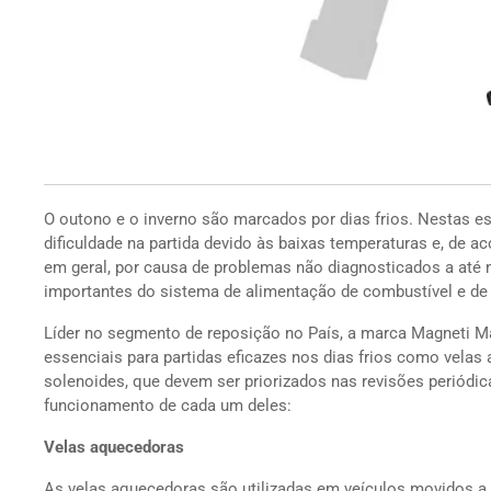
O outono e o inverno são marcados por dias frios. Nestas 
dificuldade na partida devido às baixas temperaturas e, de a
em geral, por causa de problemas não diagnosticados a a
importantes do sistema de alimentação de combustível e de 
Líder no segmento de reposição no País, a marca Magneti M
essenciais para partidas eficazes nos dias frios como velas 
solenoides, que devem ser priorizados nas revisões periódi
funcionamento de cada um deles:
Velas aquecedoras
As velas aquecedoras são utilizadas em veículos movidos a