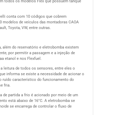
 em todos os modelos Flex que possuem tanque
arelli conta com 10 códigos que cobrem
150 modelos de veículos das montadoras CAOA
ault, Toyota, VW, entre outras.
a, além do reservatório e eletrobomba existem
te, por permitir a passagem e a injeção de
a etanol e nos Flexfuel.
a leitura de todos os sensores, entre eles o
que informa se existe a necessidade de acionar o
 o ruído característico do funcionamento do
e fria.
a de partida a frio é acionado por meio de um
mento está abaixo de 16°C. A eletrobomba se
noide se encarrega de controlar o fluxo de