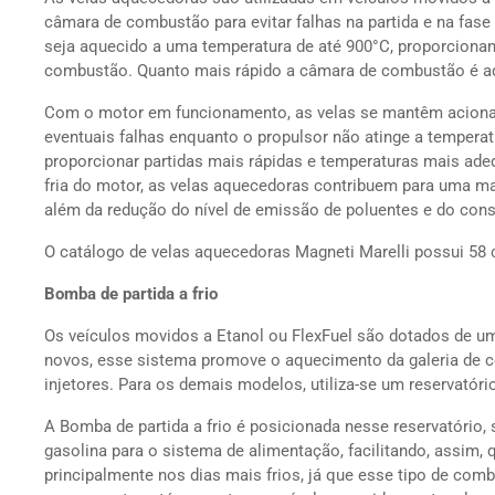
câmara de combustão para evitar falhas na partida e na fase
seja aquecido a uma temperatura de até 900°C, proporcionand
combustão. Quanto mais rápido a câmara de combustão é aq
Com o motor em funcionamento, as velas se mantêm acionad
eventuais falhas enquanto o propulsor não atinge a tempera
proporcionar partidas mais rápidas e temperaturas mais ad
fria do motor, as velas aquecedoras contribuem para uma maio
além da redução do nível de emissão de poluentes e do con
O catálogo de velas aquecedoras Magneti Marelli possui 58 
Bomba de partida a frio
Os veículos movidos a Etanol ou FlexFuel são dotados de um
novos, esse sistema promove o aquecimento da galeria de co
injetores. Para os demais modelos, utiliza-se um reservatório
A Bomba de partida a frio é posicionada nesse reservatóri
gasolina para o sistema de alimentação, facilitando, assim,
principalmente nos dias mais frios, já que esse tipo de combu