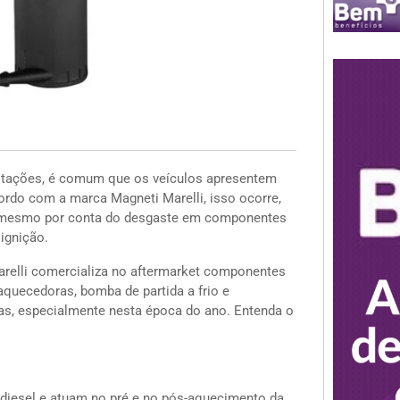
estações, é comum que os veículos apresentem
cordo com a marca Magneti Marelli, isso ocorre,
té mesmo por conta do desgaste em componentes
ignição.
arelli comercializa no aftermarket componentes
aquecedoras, bomba de partida a frio e
cas, especialmente nesta época do ano. Entenda o
 diesel e atuam no pré e no pós-aquecimento da