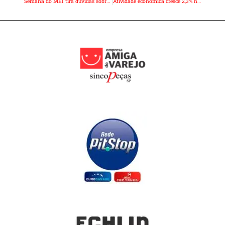
Semana do MEI tira dúvidas sobre como vender pela internet
Atividade econômica cresce 2,3% no primeiro trimestre, diz BC