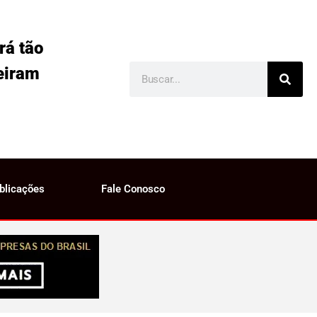
rá tão
eiram
blicações
Fale Conosco