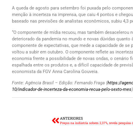
A queda de agosto para setembro foi puxada pelo componente
menção à incerteza na imprensa, que caiu 4 pontos e chegou
baseado nas previsões de analistas econômicos, subiu 4,3 p
“O componente de mídia recuou, mas também desacelerou no
deteriorado da pandemia no mundo e novas dúvidas quanto à
componente de expectativas, que mede a capacidade de se p
voltou a subir em outubro. O componente reflete as incertez
economia frente a possibilidade de novas ondas, o cenário fi
espalhada entre os produtos e, a difícil capacidade de previs
economista da FGV Anna Carolina Gouveia.
Fonte: Agência Brasil – Edição: Fernando Fraga (
https://agen
10/indicador-de-incerteza-da-economia-recua-pelo-sexto-mes
)
ANTERIORES
Preços na indústria sobem 2,37%, revela pesquisa