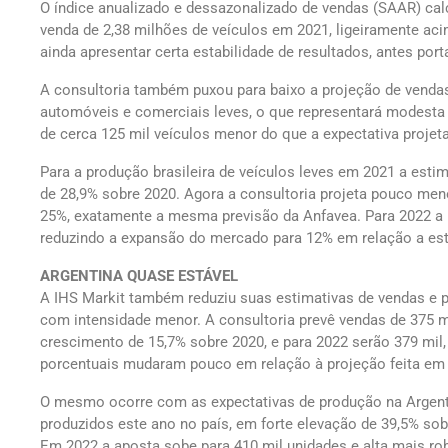
O índice anualizado e dessazonalizado de vendas (SAAR) cal
venda de 2,38 milhões de veículos em 2021, ligeiramente ac
ainda apresentar certa estabilidade de resultados, antes por
A consultoria também puxou para baixo a projeção de vendas
automóveis e comerciais leves, o que representará modesta a
de cerca 125 mil veículos menor do que a expectativa projet
Para a produção brasileira de veículos leves em 2021 a estim
de 28,9% sobre 2020. Agora a consultoria projeta pouco men
25%, exatamente a mesma previsão da Anfavea. Para 2022 a p
reduzindo a expansão do mercado para 12% em relação a est
ARGENTINA QUASE ESTÁVEL
A IHS Markit também reduziu suas estimativas de vendas e p
com intensidade menor. A consultoria prevê vendas de 375 mi
crescimento de 15,7% sobre 2020, e para 2022 serão 379 mil
porcentuais mudaram pouco em relação à projeção feita em 
O mesmo ocorre com as expectativas de produção na Argenti
produzidos este ano no país, em forte elevação de 39,5% s
Em 2022 a aposta sobe para 410 mil unidades e alta mais ro