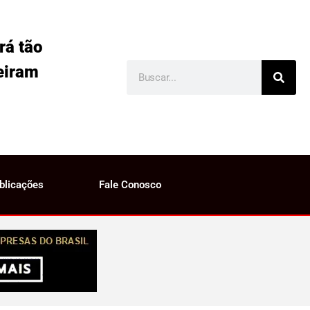
rá tão
eiram
blicações
Fale Conosco