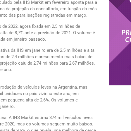
culado pela IHS Markit em fevereiro aponta para a
ima da projeção da consultoria, em função do mês
tanto das paralisações registradas em março.
 de 2022, agora fixada em 2,5 milhões de
lta de 8,7% ante a previsão de 2021. O volume é
ada em janeiro passado.
ativa da IHS em janeiro era de 2,5 milhões e alta
os de 2,4 milhões e crescimento mais baixo, de
rojeção caiu de 2,74 milhões para 2,67 milhões,
e ano.
rodução de veículos leves na Argentina, mas
l unidades no país vizinho este ano, em
, em pequena alta de 2,6%. Os volumes e
janeiro.
na. A IHS Markit estima 374 mil veículos leves
obre 2020, mas os volumes seguem muito baixos.
busta de 9,6%, o que revela uma melhora de cerca