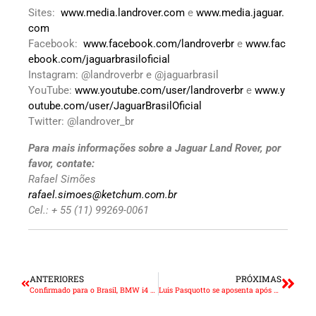
Sites:
www.media.landrover.com
e
www.media.jaguar.
com
Facebook:
www.facebook.com/landroverbr
e
www.fac
ebook.com/jaguarbrasiloficial
Instagram: @landroverbr e @jaguarbrasil
YouTube:
www.youtube.com/user/landroverbr
e
www.y
outube.com/user/JaguarBrasilOficial
Twitter: @landrover_br
Para mais informações sobre a Jaguar Land Rover, por
favor, contate:
Rafael Simões
rafael.simoes@ketchum.com.br
Cel.: + 55 (11) 99269-0061
ANTERIORES
PRÓXIMAS
Confirmado para o Brasil, BMW i4 totalmente elétrico estreia na Conferência Anual do grupo
Luis Pasquotto se aposenta após 29 anos na Cummins