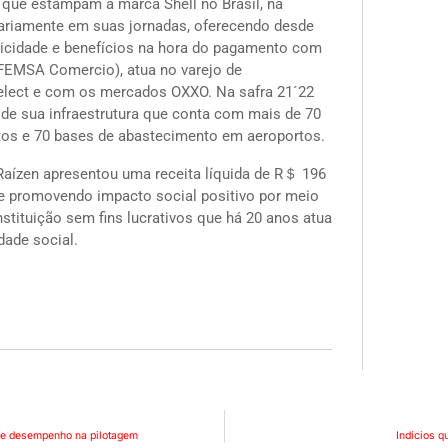
 que estampam a marca Shell no Brasil, na
iariamente em suas jornadas, oferecendo desde
aticidade e benefícios na hora do pagamento com
 FEMSA Comercio), atua no varejo de
Select e com os mercados OXXO. Na safra 21´22
 de sua infraestrutura que conta com mais de 70
rtos e 70 bases de abastecimento em aeroportos.
 Raízen apresentou uma receita líquida de R＄ 196
e promovendo impacto social positivo por meio
stituição sem fins lucrativos que há 20 anos atua
dade social.
 e desempenho na pilotagem
Indícios 