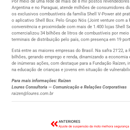
Por meio de uma rede de mais de 8 mil postos revendedores
Argentina e no Paraguai, atende milhões de consumidores d
os exclusivos combustíveis da família Shell V-Power até pr
o aplicativo Shell Box. Pelo Grupo Nós (Joint venture com a
conveniência e proximidade com mais de 1.400 lojas Shell 
comercializou 34 bilhões de litros de combustíveis por meio
terminais de distribuição pelo país, com presença em 19 po
Está entre as maiores empresas do Brasil. Na safra 21’22, a
bilhões, gerando emprego e renda, dinamizando a economia 
de inúmeras ações, com destaque para a Fundação Raízen, in
na educação de crianças e jovens em situação de vulnerabili
Para mais informações: Raízen
Loures Consultoria — Comunicação e Relações Corporativas
raizen@loures.com.br
ANTERIORES
Ajuste de suspensão da moto melhora segurança