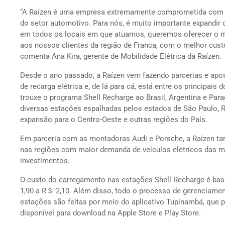
“A Raízen é uma empresa extremamente comprometida com a
do setor automotivo. Para nós, é muito importante expandir
em todos os locais em que atuamos, queremos oferecer o me
aos nossos clientes da região de Franca, com o melhor custo-
comenta Ana Kira, gerente de Mobilidade Elétrica da Raízen.
Desde o ano passado, a Raízen vem fazendo parcerias e apost
de recarga elétrica e, de lá para cá, está entre os principa
trouxe o programa Shell Recharge ao Brasil, Argentina e Para
diversas estações espalhadas pelos estados de São Paulo, R
expansão para o Centro-Oeste e outras regiões do País.
Em parceria com as montadoras Audi e Porsche, a Raízen t
nas regiões com maior demanda de veículos elétricos das m
investimentos.
O custo do carregamento nas estações Shell Recharge é bas
1,90 a R＄ 2,10. Além disso, todo o processo de gerenciame
estações são feitas por meio do aplicativo Tupinambá, que
disponível para download na Apple Store e Play Store.