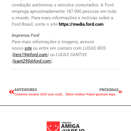
condução autônoma; e veículos conectados. A Ford
emprega aproximadamente 187.000 pessoas em todo
o mundo. Para mais informações e notícias sobre a
Ford Brasil, visite o site
https://media.ford.com
Imprensa Ford
Para mais informações e imagens, acesse
nosso
site
ou entre em contato com LUCAS REIS
(
lreis19@ford.com
) ou LUCAS SANTOS
(
lsant295@ford.com
).
ANTERIORES
PRÓXIMAS
Comércio encerra 2020 com confiança em queda, diz CNC
Micro-ônibus Volare ganham espaço pelos benefícios de conforto, segurança e eficiência