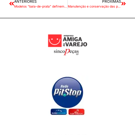
ANTERIORES
PRÓXIMAS
Modelos “bala-de-prata” definem participação das montadoras
Manutenção e conservação das palhetas do limpador de para-brisas