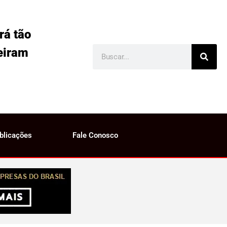
rá tão
eiram
blicações
Fale Conosco