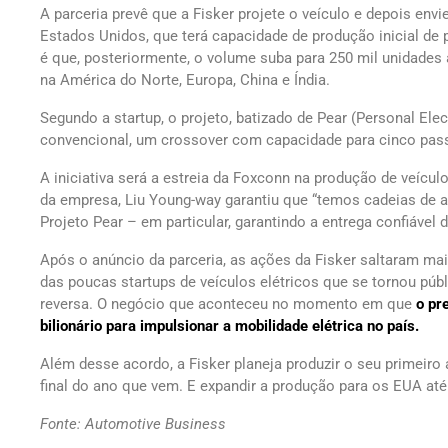
A parceria prevê que a Fisker projete o veículo e depois en
Estados Unidos, que terá capacidade de produção inicial de 
é que, posteriormente, o volume suba para 250 mil unidades 
na América do Norte, Europa, China e Índia.
Segundo a startup, o projeto, batizado de Pear (Personal El
convencional, um crossover com capacidade para cinco pas
A iniciativa será a estreia da Foxconn na produção de veícul
da empresa, Liu Young-way garantiu que “temos cadeias de a
Projeto Pear – em particular, garantindo a entrega confiável
Após o anúncio da parceria, as ações da Fisker saltaram m
das poucas startups de veículos elétricos que se tornou púb
reversa. O negócio que aconteceu no momento em que
o pr
bilionário para impulsionar a mobilidade elétrica no país.
Além desse acordo, a Fisker planeja produzir o seu primeiro
final do ano que vem. E expandir a produção para os EUA até 
Fonte: Automotive Business